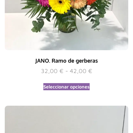
JANO. Ramo de gerberas
32,00
€
-
42,00
€
Seleccionar opciones