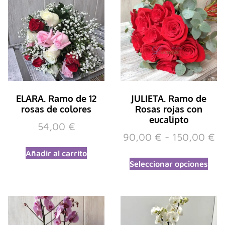
ELARA. Ramo de 12
JULIETA. Ramo de
rosas de colores
Rosas rojas con
eucalipto
54,00
€
90,00
€
-
150,00
€
Añadir al carrito
Seleccionar opciones