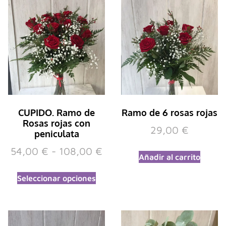
CUPIDO. Ramo de
Ramo de 6 rosas rojas
Rosas rojas con
29,00
€
peniculata
54,00
€
-
108,00
€
Añadir al carrito
Seleccionar opciones