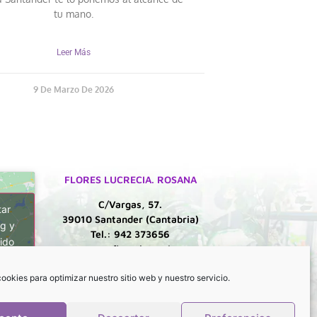
tu mano.
Leer Más
9 De Marzo De 2026
FLORES LUCRECIA. ROSANA
C/Vargas, 57.
tar
39010 Santander (Cantabria)
g y
Tel.: 942 373656
ido
rosana@floreslucrecia.es
Lunes a Viernes:
ookies para optimizar nuestro sitio web y nuestro servicio.
9:30 a 13:30 h.
17:00 a 20:00 h.