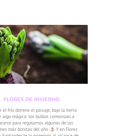
FLORES DE INVIERNO
el frío domine el paisaje, bajo la tierra
e algo mágico: los bulbos comienzan a
ararse para regalarnos algunas de las
ones más bonitas del año.
Y en Flores
a Santander te lo ponemos al alcance de