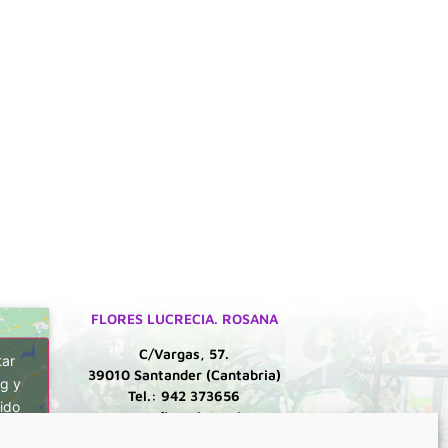
FLORES LUCRECIA. ROSANA
C/Vargas, 57.
tar
39010 Santander (Cantabria)
g y
Tel.: 942 373656
ido
rosana@floreslucrecia.es