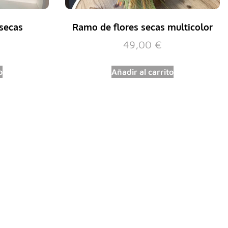
 secas
Ramo de flores secas multicolor
49,00
€
o
Añadir al carrito