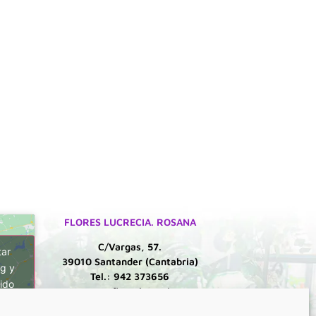
FLORES LUCRECIA. ROSANA
C/Vargas, 57.
tar
39010 Santander (Cantabria)
g y
Tel.: 942 373656
ido
rosana@floreslucrecia.es
Lunes a Viernes: