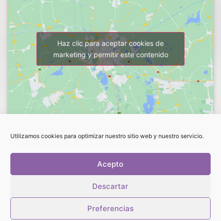
Haz clic para aceptar cookies de
marketing y permitir este contenido
Utilizamos cookies para optimizar nuestro sitio web y nuestro servicio.
FLORES LUCRECIA. ROSANA
C/Vargas, 57.
Acepto
39010 Santander (Cantabria)
Tel.: 942 373656
Descartar
rosana@floreslucrecia.es
Preferencias
Lunes a Viernes:
9:30 a 13:30 h.