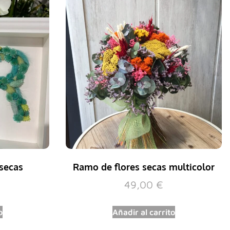
 secas
Ramo de flores secas multicolor
49,00
€
o
Añadir al carrito