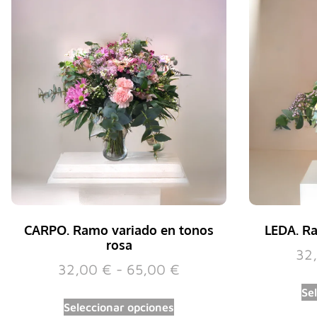
CARPO. Ramo variado en tonos
LEDA. Ra
rosa
32
32,00
€
-
65,00
€
Se
Seleccionar opciones