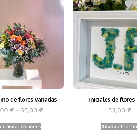
mo de flores variadas
Iniciales de flores
,00
€
-
65,00
€
83,00
€
leccionar opciones
Añadir al carrit