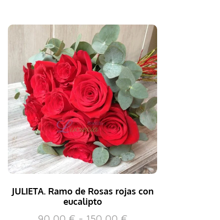
JULIETA. Ramo de Rosas rojas con
eucalipto
90,00
€
-
150,00
€